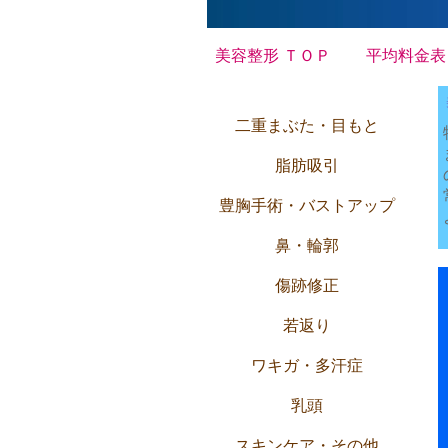
美容整形 ＴＯＰ
平均料金表
二重まぶた・目もと
脂肪吸引
豊胸手術・バストアップ
鼻・輪郭
傷跡修正
若返り
ワキガ・多汗症
乳頭
スキンケア・その他