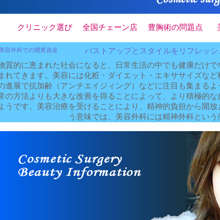
クリニック選び
全国チェーン店
豊胸術の問題点
美容外科での開業資金
バストアップとスタイルをリフレッシ
物質的に恵まれた社会になると、日常生活の中でも健康だけで
まれてきます。美容には化粧・ダイエット・エキササイズなど
の進展で抗加齢（アンチエイジィング）などに注目も集まるよ
常の方法よりも大きな改善を得ることによって、より積極的な
ようです。美容治療を受けることにより、精神的負担から開放
う意味では、美容外科には精神外科という